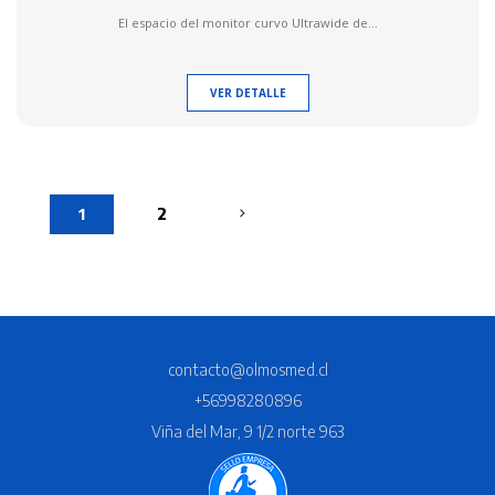
El espacio del monitor curvo Ultrawide de...
VER DETALLE
1
2
contacto@olmosmed.cl
+56998280896
Viña del Mar, 9 1/2 norte 963