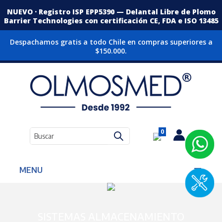
NUEVO · Registro ISP EPP5390 — Delantal Libre de Plomo
Barrier Technologies con certificación CE, FDA e ISO 13485
Despachamos gratis a todo Chile en compras superiores a
$150.000.
0
MENU
SISTEMAS ALMACENAMIENTO