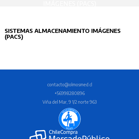
IMÁGENES (PACS)
SISTEMAS ALMACENAMIENTO IMÁGENES
(PACS)
contacto@olmosmed.cl
+56998280896
Viña del Mar, 9 1/2 norte 963