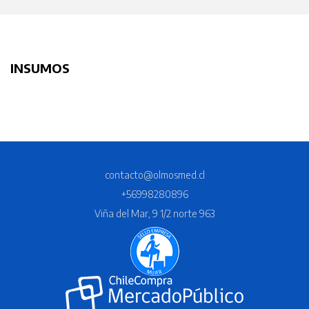
INSUMOS
contacto@olmosmed.cl
+56998280896
Viña del Mar, 9 1/2 norte 963