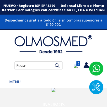
NUEVO · Registro ISP EPP5390 — Delantal Libre de Plomo
Barrier Technologies con certificación CE, FDA e ISO 13485
Despachamos gratis a todo Chile en compras superiores a
$150.000.
0
MENU
INSUMOS