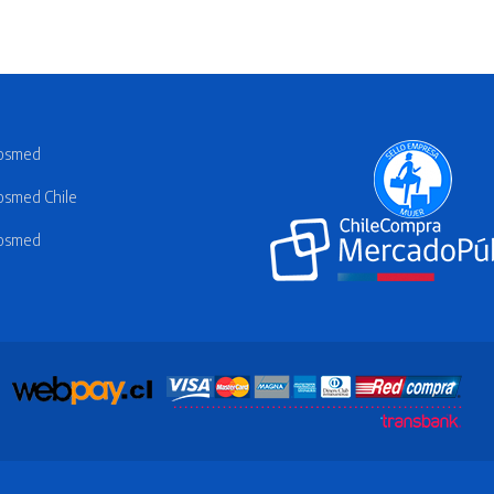
osmed
smed Chile
osmed