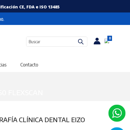
icación CE, FDA e ISO 13485
0.
0
cias
Contacto
60 FLEXSCAN
AFÍA CLÍNICA DENTAL EIZO