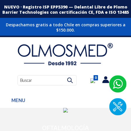
NUEVO · Registro ISP EPP5390 — Delantal Libre de Plomo
Barrier Technologies con certificación CE, FDA e ISO 13485
Despachamos gratis a todo Chile en compras superiores a
$150.000.
0
MENU
OFTALMOLOGÍA