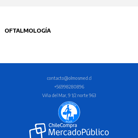
OFTALMOLOGÍA
contacto@olmosmed.cl
+56998280896
Viña del Mar, 9 1/2 norte 963