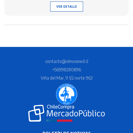
VER DETALLE
contacto@olmosmed.cl
+56998280896
Viña del Mar, 9 1/2 norte 963