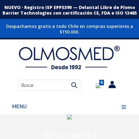
NUEVO · Registro ISP EPP5390 — Delantal Libre de Plomo
Barrier Technologies con certificación CE, FDA e ISO 13485
Despachamos gratis a todo Chile en compras superiores a
$150.000.
0
MENU
EQUIPOS RAYOS X