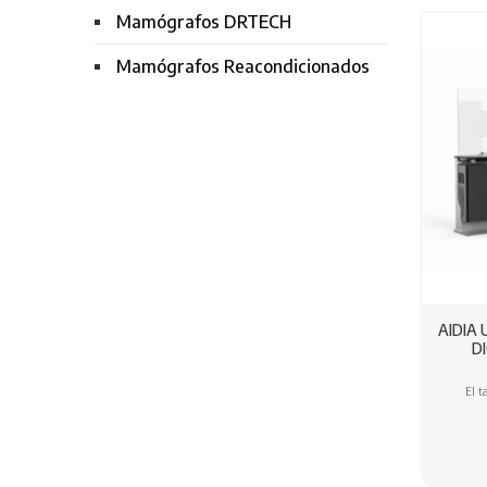
Mamógrafos DRTECH
Mamógrafos Reacondicionados
AIDIA
D
El 