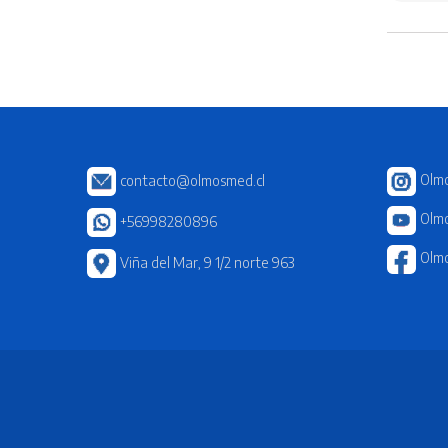
Olm
contacto@olmosmed.cl
Olmo
+56998280896
Olm
Viña del Mar, 9 1/2 norte 963