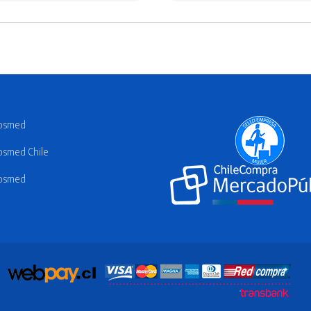
osmed
smed Chile
osmed