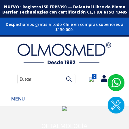
NUEVO · Registro ISP EPP5390 — Delantal Libre de Plomo
Barrier Technologies con certificación CE, FDA e ISO 13485
Despachamos gratis a todo Chile en compras superiores a
$150.000.
0
MENU
OFTALMOLOGÍA