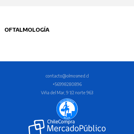
OFTALMOLOGÍA
contacto@olmosmed.cl
+56998280896
Viña del Mar, 9 1/2 norte 963