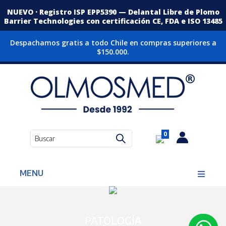
NUEVO · Registro ISP EPP5390 — Delantal Libre de Plomo
Barrier Technologies con certificación CE, FDA e ISO 13485
Despachamos gratis a todo Chile en compras superiores a
$150.000.
0
MENU
PATOLOGÍA