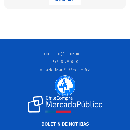
VER DETALLE
contacto@olmosmed.cl
+56998280896
Viña del Mar, 9 1/2 norte 963
BOLETÍN DE NOTICIAS