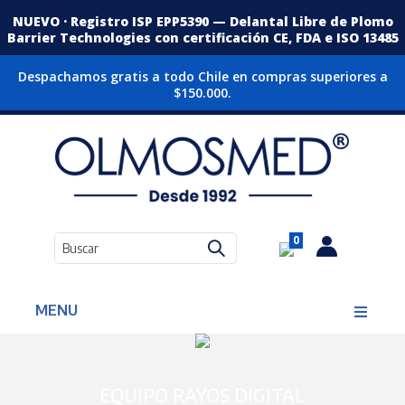
NUEVO · Registro ISP EPP5390 — Delantal Libre de Plomo
Barrier Technologies con certificación CE, FDA e ISO 13485
Despachamos gratis a todo Chile en compras superiores a
$150.000.
0
MENU
EQUIPO RAYOS DIGITAL