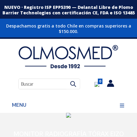
NUEVO · Registro ISP EPP5390 — Delantal Libre de Plomo
Barrier Technologies con certificación CE, FDA e ISO 13485
Despachamos gratis a todo Chile en compras superiores a
$150.000.
0
MENU
MONITOR RADIOGRAFÍA TÓRAX EIZO