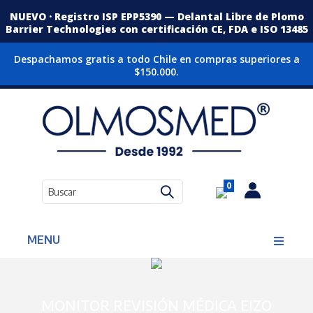
NUEVO · Registro ISP EPP5390 — Delantal Libre de Plomo
Barrier Technologies con certificación CE, FDA e ISO 13485
Despachamos gratis a todo Chile en compras superiores a
$150.000.
0
MENU
MONITOR REVISIÓN MÉDICA EIZO