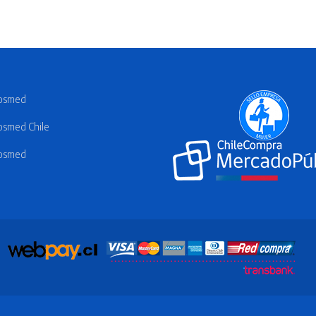
osmed
smed Chile
osmed