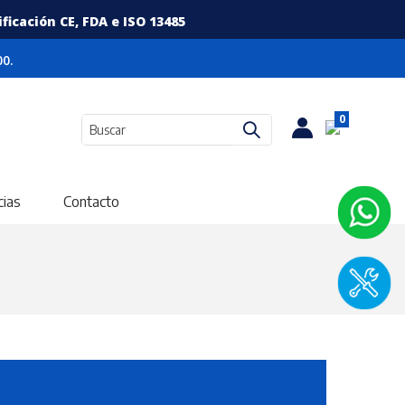
icación CE, FDA e ISO 13485
0.
0
cias
Contacto