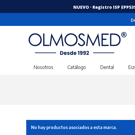
NUEVO · Registro ISP EPP53
D
Nosotros
Catálogo
Dental
Eiz
No hay productos asociados a esta marca.