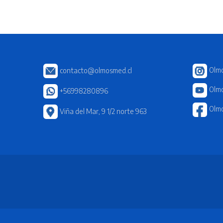
Olm
contacto@olmosmed.cl
Olmo
+56998280896
Olm
Viña del Mar, 9 1/2 norte 963