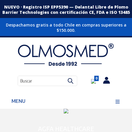
NUEVO · Registro ISP EPP5390 — Delantal Libre de Plomo
Barrier Technologies con certificación CE, FDA e ISO 13485
Despachamos gratis a todo Chile en compras superiores a
$150.000.
0
MENU
AGFA HEALTHCARE