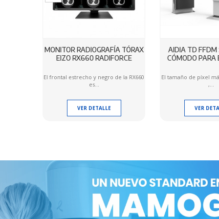
R AXYS
MONITOR RADIOGRAFÍA TÓRAX
AIDIA TD FFDM 
EIZO RX660 RADIFORCE
CÓMODO PARA 
resión de
El frontal estrecho y negro de la RX660
El tamaño de píxel m
es...
,...
VER DETALLE
VER DETA