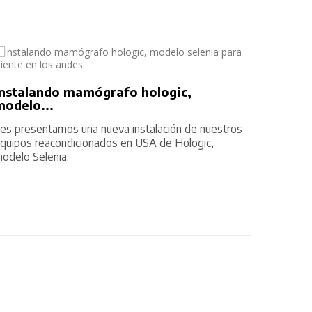
Soluci
instalando mamógrafo hologic,
Olmosme
modelo...
equipo 
es presentamos una nueva instalación de nuestros
22/05/
quipos reacondicionados en USA de Hologic,
odelo Selenia.
22/05/2021
252 Vistas