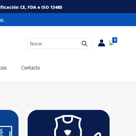
icación CE, FDA e ISO 13485
0.
0
cias
Contacto