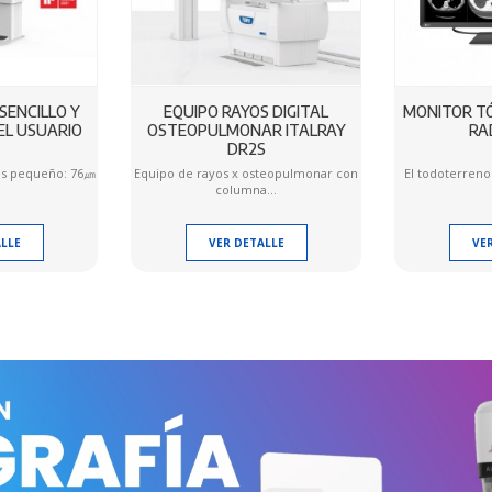
SENCILLO Y
EQUIPO RAYOS DIGITAL
MONITOR TÓ
EL USUARIO
OSTEOPULMONAR ITALRAY
RA
DR2S
ás pequeño: 76㎛
Equipo de rayos x osteopulmonar con
El todoterreno
columna...
LLE
VER DETALLE
VE