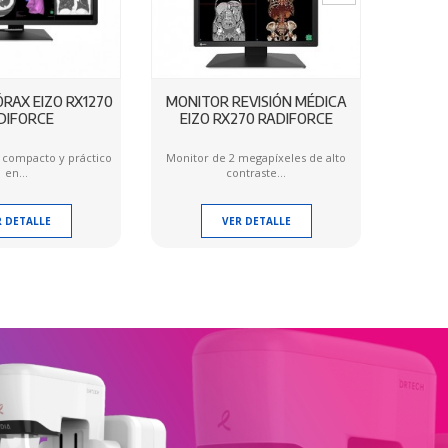
RAX EIZO RX1270
MONITOR REVISIÓN MÉDICA
IMPRE
DIFORCE
EIZO RX270 RADIFORCE
 compacto y práctico
Monitor de 2 megapíxeles de alto
Impresor
en...
contraste...
R DETALLE
VER DETALLE