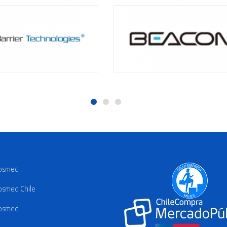
osmed
smed Chile
osmed