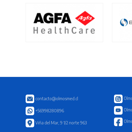
Olm
contacto@olmosmed.cl
Olmo
+56998280896
Olm
Viña del Mar, 9 1/2 norte 963